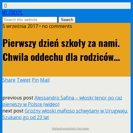
MY-ITALY.PL
5 września 2017 •
no comments
Pierwszy dzień szkoły za nami.
Chwila oddechu dla rodziców…
Share
Tweet
Pin
Mail
previous post
Alessandro Safina – włoski tenor po raz
pierwszy w Polsce (wideo)
next post
Groźny włoski mafioso schwytany w Urugwaju.
Szukano go od 23 lat
Kirkland windshield chip repair